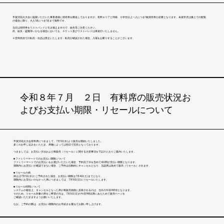
​手賀沼花火大会に協賛いただいた事業者様に招待券を郵送しておりますが、有料エリアと同様、小学生以上一人につき1枚招待券が必要となります。未就学児は膝上での観覧
の場合に限り、大人1名につき1名まで無料です。
​当日は招待券をリストバンドと引き換えますので、紛失等ご注意ください。
尚、紛失・盗難等いかなる場合においても、チケット及びリストバンドは再発行いたしません。
​※営利目的での転売・出品は禁止いたします。転売が確認された場合、入場をお断りすることがございます。
令和８年７月 ２日 有料席の販売状況お
よびお支払い期限・リセールについて
手賀沼花火大会有料席につきまして、7月1日(水)より販売を開始いたしました。
多くのお申し込みをいただき、席種によっては初日で完売となっております。
つきましては、お支払い方法および再販売（リセール）に関する注意事項を下記のとおりご案内いたします。
■ ファミリーマートでのお支払い期限について
ファミリーマートでのお支払いをお選びいただいた場合、予約完了日を含めて4日間が支払い期限となります。
期限内にお支払いが確認できない場合、ご予約は自動的にキャンセルとなり、当該席は改めて販売（リセール）されます。
■ リセールの例
例えば7月1日(水)にご予約された場合、お支払い期限は7月4日(土)までとなり、
期限内にお支払いのなかった席につきましては、7月5日(日)にリセールいたします。
■ リセール時間について
システムの都合上、キャンセルとなった席が再販売画面に反映されるのは、当日の午前9時頃となります。
そのため、リセール対象の席をご希望の方は、7月5日(日)の午前9時以降にあらためて販売ページを
ご確認いただきますようお願いいたします。
なお、ご予約の際は、お支払い期限内のお手続きを重ねてお願い申し上げます。