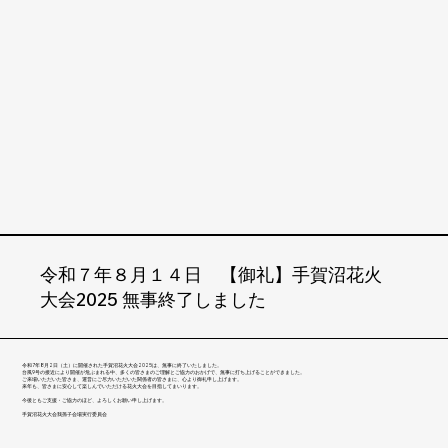
令和７年８月１４日 【御礼】手賀沼花火
大会2025 無事終了しました
令和7年8月2日（土）に開催された手賀沼花火大会2025は、無事に終了いたしました。
台風9号の接近により開催が危ぶまれる中、多くの皆さまのご理解とご協力のおかげで、無事に打ち上げることができました。
ご来場いただいた皆さま、運営にご尽力いただいた関係者の皆さまに、心より御礼申し上げます。
来年も、皆さまに安心して楽しんでいただける花火大会を目指してまいります。
今後ともご支援・ご協力のほど、よろしくお願い申し上げます。
手賀沼花火大会我孫子会場実行委員会