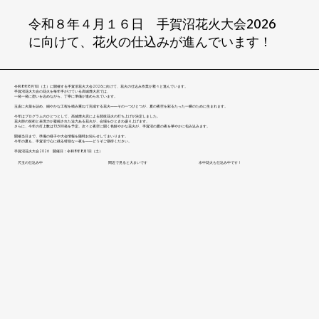
令和８年４月１６日 手賀沼花火大会2026
に向けて、花火の仕込みが進んでいます！
令和8年8月1日（土）に開催する手賀沼花火大会2026に向けて、花火の仕込み作業が着々と進んでいます。
手賀沼花火大会の花火を毎年手がけている高城煙火店では、
一発一発に想いを込めながら、丁寧に準備が進められています。
玉皮に火薬を詰め、細やかな工程を積み重ねて完成する花火――その一つひとつが、夏の夜空を彩るたった一瞬のために生まれます。
今年はプログラムのひとつとして、高城煙火店による競技花火の打ち上げが決定しました。
花火師の技術と表現力が凝縮された迫力ある花火が、会場をひときわ盛り上げます。
さらに、今年の打上数は13,500発を予定。次々と夜空に開く色鮮やかな花火が、手賀沼の夏の夜を華やかに包み込みます。
開催当日まで、準備の様子や大会情報を随時お知らせしてまいります。
今年の夏も、手賀沼で心に残る特別な一夜を――どうぞご期待ください。
手賀沼花火大会2026 開催日：令和8年8月1日（土）
水中花火も仕込み中です！
尺玉の仕込み中
間近で見ると大きいです