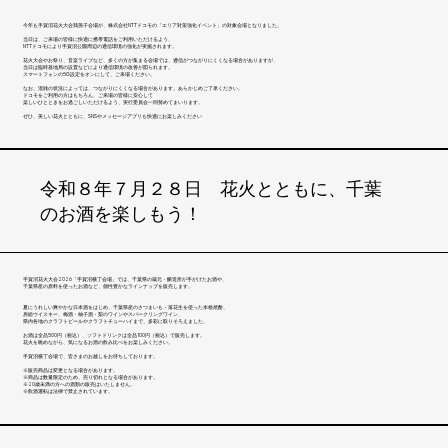
今年も手賀沼花火大会我孫子会場が、株式会社NTTドコモの「エリア対策強化イベント」の対象会場となりました。
当日は、ご来場の皆様に快適に携帯電話をご利用いただけるよう、
NTTドコモにより手賀沼公園周辺の通信環境の強化が実施されます。
花火大会やお祭り、音楽ライブなど、多くの方が集まる会場では、通信がつながりにくくなる場合がありますが、
当日は臨時基地局の設置などにより通信環境の改善が図られます。
スマートフォンの5G設定をオンにして、ご来場ください。
なお、混雑の状況によっては、つながりにくくなる場合があります。あらかじめご了承ください。
ドコモをご利用の方はもちろん、ご来場の皆様に安心して
楽しいひとときをお過ごしいただけるよう、実行委員会一同努めてまいります。
ぜひ、美しい花火とともに、SNSやメッセージアプリも快適にお楽しみください
令和８年７月２８日 花火とともに、千葉
のお酒を楽しもう！
手賀沼花火大会2026「手賀沼横丁会場」では、千葉県の蔵元・醸造所が手がけたお酒や、
千葉県産の原料を使ったお酒など、個性豊かなラインナップを販売します。
夏にうれしい爽やかな日本酒をはじめ、千葉県産のさつまいも・落花生を使った本格焼酎、
房総ウイスキー、梅酒・柚子酒・梨のワインやスパークリングワイン、
県内各地のクラフトビールやクラフトチューハイまで、多彩に取りそろえました。
お酒は全品500円（税込）、ソフトドリンクは全品100円（税込）で販売します。
花火を眺めながら、気になるお酒の飲み比べをお楽しみください。
手賀沼横丁会場で、皆さまのお越しをお待ちしております。
※販売商品は変更となる場合があります。
※商品は数量限定のため、売り切れとなる場合があります。
※20歳未満の方への酒類の販売はいたしません。
※飲酒運転は法律で禁止されています。