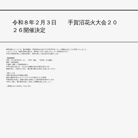
令和８年２月３日 手賀沼花火大会２０
２６開催決定
毎年恒例となっている、夏の風物詩、手賀沼花火大会が2026年8月1日（土）に開催されることが決定いたしました。
このイベントは、地域の皆様に愛され、毎年多くの方々が楽しみにしている特別な日です。
今年も手賀沼の美しい自然を背景に、夜空を美しく彩る花火をお届けします。
【開催概要】
日時：2026年8月1日（土） 19:00 開会、 19:10頃 打上開始
場所：手賀沼周辺
入場料：無料（一部有料席有り）
今年の花火大会では、さまざまな種類の花火が夜空を彩ります。
家族や友人、大切な人と共に、夏の夜の魅力を存分にお楽しみください。
【見どころ】
水面に映る花火の幻想的な景色
地元の食材を活かしたフードブースでの地元グルメの提供
手賀沼花火大会は、皆様の支持と参加により毎年成功を収めています。
今年も一緒に、夏の夜空を美しく彩るこの瞬間を楽しみましょう。
ご来場を心よりお待ちしております。