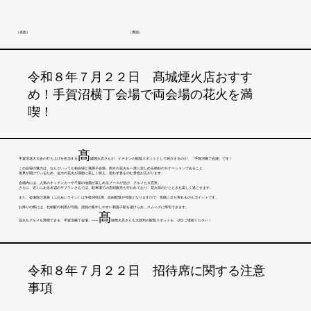
（表面）
（裏面）
令和８年７月２２日 髙城煙火店おすす
め！手賀沼横丁会場で両会場の花火を満
喫！
髙
手賀沼花火大会の打ち上げを担当する
城煙火店さんが、イチオシの観覧スポットとして紹介するのが、「手賀沼横丁会場」です！
この会場の魅力は、なんといっても柏会場と我孫子会場、両方の花火を一度に楽しめる絶好のロケーションであること。
視界が開けているため、迫力の花火が湖面に美しく映え、思わず息をのむ景色が広がります。
会場内には、人気のキッチンカーや千葉の地酒が楽しめるブースが並び、グルメも大充実。
さらに、近くにある水辺のサフランさんでは、駐車場での店頭販売も行われており、花火前のひとときも楽しく過ごせます。
また、会場前の道路（ふれあいライン）は午後6時以降、自由観覧が可能となりますので、気軽に立ち寄れるのもポイントです。
お帰りの際には、北柏駅の利用が可能。混雑の集中しやすい我孫子駅を避けられ、スムーズに帰宅できます。
髙
花火もグルメも満喫できる「手賀沼横丁会場」——
城煙火店さんも太鼓判の観覧スポットを、ぜひご堪能ください！
令和８年７月２２日 招待席に関する注意
事項