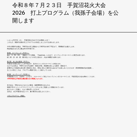
令和８年７月２３日 手賀沼花火大会
2026 打上プログラム（我孫子会場）を公
開します
いよいよ8月1日（土）、手賀沼花火大会2026を開催します！
このたび、我孫子会場の打上プログラムが決定しましたのでお知らせします。
今年の我孫子会場は、19時10分の打上開始から20時10分の終了予定まで、3部構成でお届けします。
両会場あわせた打上数は約13,500発です。
第1部 オープニング（19:10〜）
嵐の「A・RA・SHI」「感謝カンゲキ雨嵐」「Happiness」にのせて、オープニングスターマインが夜空を彩ります。
続く青・赤・緑・黄・紫の色とりどりの打上花火が、大会の幕開けを飾ります。
第2部 水と光の競演（19:31〜）
手賀沼の水面を活かした水中花火や、迫力のジャンボスターマインが続きます。
なかでも注目は、19時52分の尺玉創作・競技玉5発。髙城煙火店による創作・競技玉で、
多重芯など伝統的な技を競う競技玉に加え、変化に富んだ創作玉もあわせてお楽しみいただけます（菅原興業株式会社協賛）。
玉ごとの見どころは、プログラム裏面で詳しくご紹介しています。
第3部 エンディング（19:58〜）
平原綾香さんの「Jupiter」にのせて、スターマイン2発とウルトラジャンボスターマインが、手賀沼花火大会を締めくくります。
※BGM演出は手賀沼公園会場のみの実施となります。
本大会は、市民のみなさまからの募金、協賛事業所のみなさま、
我孫子市ガバメントクラウドファンディングによるご支援により開催されています。
あたたかいご支援に、心より御礼申し上げます。
当日は、ぜひ手賀沼のほとりで、夏の夜空をお楽しみください。
☆打上プログラム（両面）