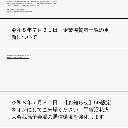
会場周辺では交通規制を実施します。警察官及び係員の指示に従ってください。
手賀沼公園内の多目的広場は立ち見のみとし、敷物を敷いての観覧はできません。
こまめな水分補給など、熱中症対策をお願いします。
令和8年8月1日午前7時現在
手賀沼花火大会実行委員会（我孫子会場）
令和８年７月３１日 企業協賛者一覧の更
新について
企業協賛金ページを更新いたしました。
詳細は、こちらをご参照ください。
令和８年７月３０日 【お知らせ】5G設定
をオンにしてご来場ください 手賀沼花火
大会我孫子会場の通信環境を強化します