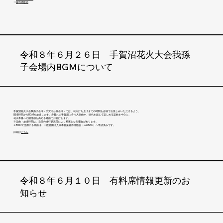
​⇒
有料席販売
令和８年６月２６日 手賀沼花火大会我孫
子会場内BGMについて
手賀沼花火大会我孫子会場＜手賀沼公園会場＞では、花火打ち上げまでの時間も会場でお楽しみいただけるよう、
開場時間からBGMを放送します。夕暮れの手賀沼に合う人気曲や、世代を超えて楽しめる楽曲を中心に、
花火本番への期待感を高める選曲でお届けします。
※楽曲・放送時間は、当日の進行状況等により変更となる場合があります。
※BGMで使用する楽曲は、一般社団法人日本音楽著作権協会（JASRAC）へ申請済みです。
​詳細は
こちら
令和８年６月１０日 有料席情報更新のお
知らせ