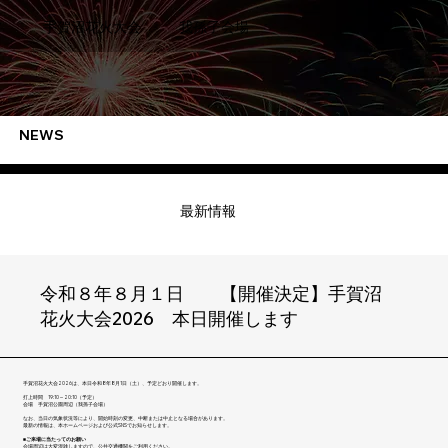
​我孫子会場
手賀沼花火大会
NEWS
​最新情報
令和８年８月１日 【開催決定】手賀沼
花火大会2026 本日開催します
手賀沼花火大会2026は、本日令和8年8月1日（土）、予定どおり開催します。
打上時間 19:10～20:10（予定）
会場 手賀沼公園周辺（我孫子会場）
なお、当日の気象状況等により、開始時刻の変更、中断または中止となる場合があります。
最新の情報は、本ホームページおよび公式SNSでお知らせします。
■ご来場に当たってのお願い
会場周辺は大変混雑しますので、公共交通機関をご利用ください。